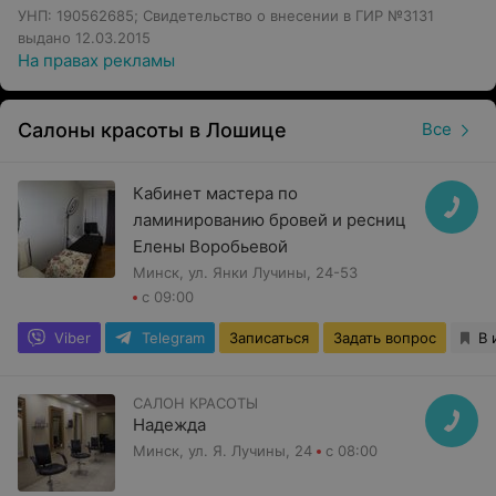
УНП: 190562685; Свидетельство о внесении в ГИР №3131
выдано 12.03.2015
На правах рекламы
Салоны красоты в Лошице
Все
Кабинет мастера по
ламинированию бровей и ресниц
Елены Воробьевой
Минск, ул. Янки Лучины, 24-53
с 09:00
Viber
Telegram
Записаться
Задать вопрос
В 
САЛОН КРАСОТЫ
Надежда
Минск, ул. Я. Лучины, 24
с 08:00