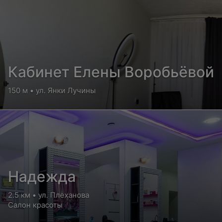
Кабинет Елены Воробьёвой
150 м • ул. Янки Лучины
Надежда
2.5 км • ул. Плеханова
Салон красоты