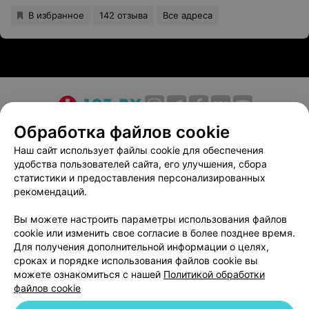
В избранное
142 отзыва
Все адреса
О проекте
Новости проекта
Размещение рекламы
Обработка файлов cookie
Медицинский маркетинг
Публичный договор
Наш сайт использует файлы cookie для обеспечения
удобства пользователей сайта, его улучшения, сбора
Пользовательское соглашение
Способы оплаты
статистики и предоставления персонализированных
Вакансии
Партнеры
рекомендаций.
Написать руководителю 103.by
Вы можете настроить параметры использования файлов
Написать в поддержку
cookie или изменить свое согласие в более позднее время.
Персональные настройки cookie
Для получения дополнительной информации о целях,
сроках и порядке использования файлов cookie вы
Обработка персональных данных
можете ознакомиться с нашей
Политикой обработки
файлов cookie