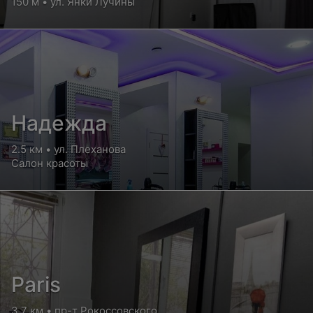
150 м • ул. Янки Лучины
Надежда
2.5 км • ул. Плеханова
Салон красоты
Paris
3.7 км • пр-т Рокоссовского