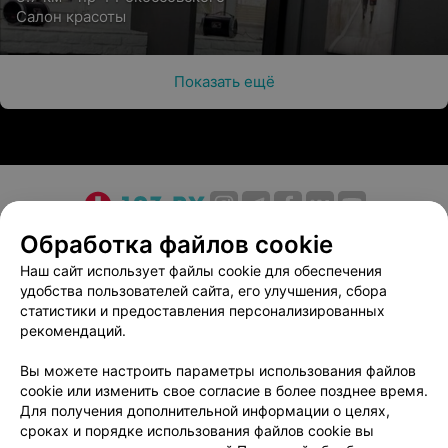
Салон красоты
Показать ещё
О проекте
Новости проекта
Размещение рекламы
Обработка файлов cookie
Медицинский маркетинг
Публичный договор
Наш сайт использует файлы cookie для обеспечения
удобства пользователей сайта, его улучшения, сбора
Пользовательское соглашение
Способы оплаты
статистики и предоставления персонализированных
Вакансии
Партнеры
рекомендаций.
Написать руководителю 103.by
Вы можете настроить параметры использования файлов
Написать в поддержку
cookie или изменить свое согласие в более позднее время.
Персональные настройки cookie
Для получения дополнительной информации о целях,
сроках и порядке использования файлов cookie вы
Обработка персональных данных