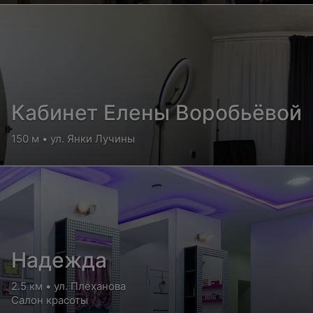
Кабинет Елены Воробьёвой
150 м • ул. Янки Лучины
Надежда
2.5 км • ул. Плеханова
Салон красоты